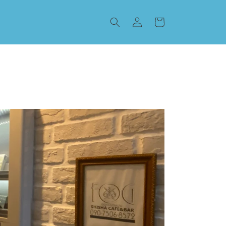
ロ
カ
グ
ー
イ
ト
ン