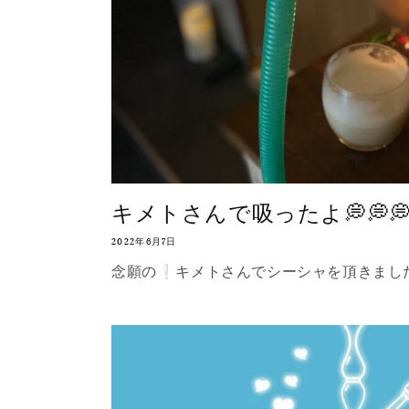
キメトさんで吸ったよ💭💭
2022年6月7日
念願の❕キメトさんでシーシャを頂きました