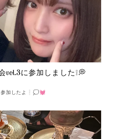
会vol.3に参加しました❕💭
3に参加したよ❕💭💓