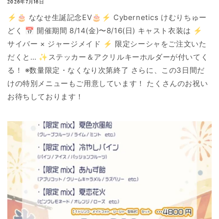
2026年7月16日
⚡️🎂 ななせ生誕記念EV🎂⚡️ Cybernetics けむりちゅー
どく 📅 開催期間 8/14(金)〜8/16(日) キャスト衣装は ⚡️
サイバー × ジャージメイド ⚡️ 限定シーシャをご注文いた
だくと… ✨ステッカー＆アクリルキーホルダーが付いてく
る！ ※数量限定・なくなり次第終了 さらに、この3日間だ
けの特別メニューもご用意しています！ たくさんのお祝い
お待ちしております！