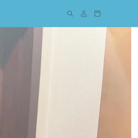
ロ
カ
グ
ー
イ
ト
ン