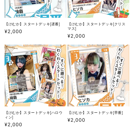
【けむか】スタートデッキ[遅番]
【けむか】スタートデッキ[クリス
マス]
通
¥2,000
通
¥2,000
常
常
価
価
格
格
【けむか】スタートデッキ[ハロウ
【けむか】スタートデッキ[早番]
ィン]
通
¥2,000
通
¥2,000
常
常
価