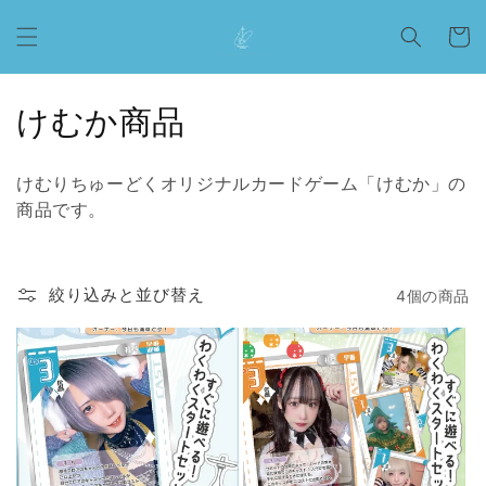
コンテ
カ
ンツに
ー
進む
ト
コ
けむか商品
レ
けむりちゅーどくオリジナルカードゲーム「けむか」の
ク
商品です。
シ
ョ
絞り込みと並び替え
4個の商品
ン
: