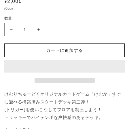
通
¥2,000
く
常
税込み。
価
数量
格
【け
【け
む
む
か】
か】
カートに追加する
ス
ス
タ
タ
ー
ー
ト
ト
デ
デ
ッ
ッ
けむりちゅーどくオリジナルカードゲーム「けむか」すぐ
キ
キ
[ハ
[ハ
に遊べる構築済みスタートデッキ第三弾！
ロ
ロ
[トリガー]を使いこなしてフロアを制圧しよう！
ウ
ウ
トリッキーでハイテンポな爽快感のあるデッキ。
ィ
ィ