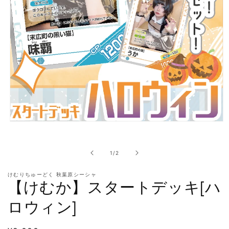
モ
ー
ダ
の
ル
1
/
2
で
メ
けむりちゅーどく 秋葉原シーシャ
デ
【けむか】スタートデッキ[ハ
ィ
ア
ロウィン]
(1)
を
開