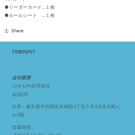
●リーダーカード…１枚
●ルールシート …１枚
Share
COMPANY
会社概要
Live Life合同会社
会社HP
住所：東京都千代田区外神田3丁目7-8 DB末広町ビ
ル2階
営業時間：