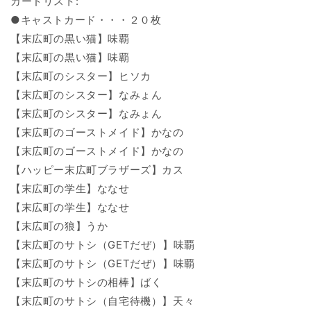
ン]
ン]
カードリスト:
の
の
●キャストカード・・・２０枚
数
数
【末広町の黒い猫】味覇
量
量
【末広町の黒い猫】味覇
を
を
【末広町のシスター】ヒソカ
減
増
【末広町のシスター】なみょん
ら
や
【末広町のシスター】なみょん
す
す
【末広町のゴーストメイド】かなの
【末広町のゴーストメイド】かなの
【ハッピー末広町ブラザーズ】カス
【末広町の学生】ななせ
【末広町の学生】ななせ
【末広町の狼】うか
【末広町のサトシ（GETだぜ）】味覇
【末広町のサトシ（GETだぜ）】味覇
【末広町のサトシの相棒】ばく
【末広町のサトシ（自宅待機）】天々