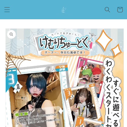
コンテ
カ
ンツに
ー
進む
ト
商品情
報にス
キップ