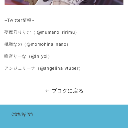
~Twitter情報~
夢魔乃りりむ（
@mumano_ririmu
）
桃雛なの（
@momohina_nano
）
唯宵りーな（
@ln_yoi
）
アンジェリーナ（
@angelina_vtuber
）
ブログに戻る
COMPANY